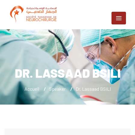
DR. LASSAAD BSILI
Accueil
/
Speaker
/
Dr. Lassaad BSILI