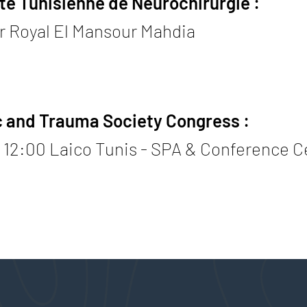
été Tunisienne de Neurochirurgie :
ar Royal El Mansour Mahdia
c and Trauma Society Congress :
in 12:00 Laico Tunis - SPA & Conference C