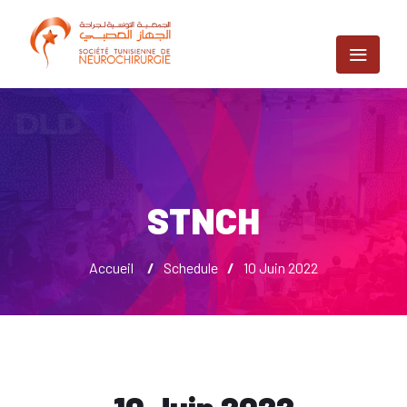
STNCH
Accueil
/
Schedule
/
10 Juin 2022