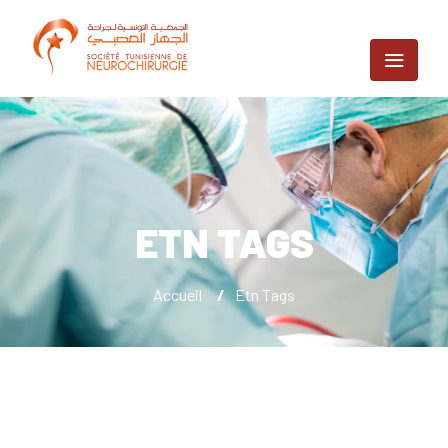
ETN TAGS
Accueil
/
Etn Tags